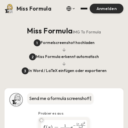
Miss Formula
Anmelden
Miss Formula
IMG To Formula
Formelscreenshot hochladen
1
→
Miss Formula erkennt automatisch
2
→
In Word / LaTeX einfügen oder exportieren
3
Send
|
Probier es aus: